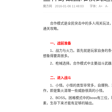
魔方网 2016-01-06 11:48:03 字体：
A+
A-
合作模式是全民突击中的多人闯关玩法，四
通关攻略。
一、战前准备
1、战力与火力。首先就是玩家自身的条件，
想象得要高很多。
2、枪械选择。合作模式中主要战斗武器只
二、进入战斗
1、小怪。小怪的类型非常多，自爆狗、邪
作，即是集火清理一些威胁很高的小怪。
2、BOSS。困难模式中的boss有三位
素，生存下来才能有足够的输出。