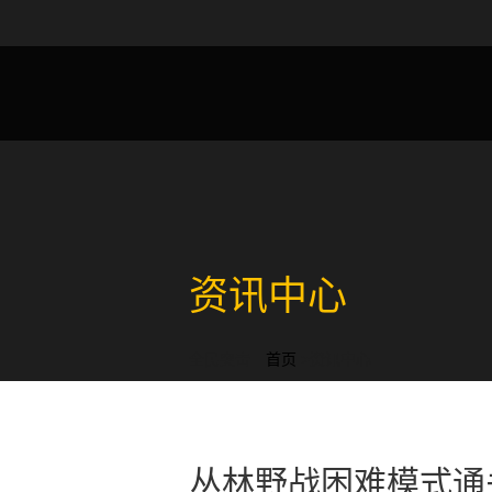
枪在手随时战
全民突击官方网站
腾讯游戏
资讯中心
全民突击
首页
>资讯中心
丛林野战困难模式通