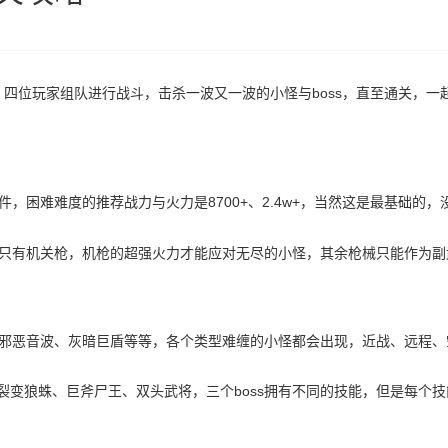
位玩家组队进行战斗，击杀一波又一波的小怪与boss，直至通关，一
困难难度的推荐战力与火力是8700+、2.4w+，当然这是最基础的
有机关枪，机枪的超强火力才能应对无尽的小怪，其余枪械只能作为副
恶音波、灰暗巨盾等等，各个类型难缠的小怪都会出现，近战、远程、
，裂变狼蛛、巨斧尸王、双头武将，三个boss拥有不同的技能，但是每个